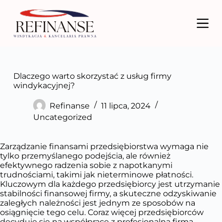
P
r
z
e
j
d
ź
d
Dlaczego warto skorzystać z usług firmy
o
windykacyjnej?
t
r
Refinanse
11 lipca, 2024
e
Uncategorized
ś
c
i
Zarządzanie finansami przedsiębiorstwa wymaga nie
tylko przemyślanego podejścia, ale również
efektywnego radzenia sobie z napotkanymi
trudnościami, takimi jak nieterminowe płatności.
Kluczowym dla każdego przedsiębiorcy jest utrzymanie
stabilności finansowej firmy, a skuteczne odzyskiwanie
zaległych należności jest jednym ze sposobów na
osiągnięcie tego celu. Coraz więcej przedsiębiorców
decyduje się na współpracę z profesjonalną firmą