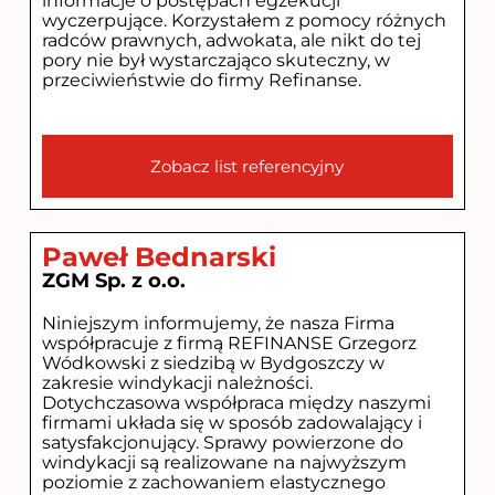
informacje o postępach egzekucji
wyczerpujące. Korzystałem z pomocy różnych
radców prawnych, adwokata, ale nikt do tej
pory nie był wystarczająco skuteczny, w
przeciwieństwie do firmy Refinanse.
Zobacz list referencyjny
Paweł Bednarski
ZGM Sp. z o.o.
Niniejszym informujemy, że nasza Firma
współpracuje z firmą REFINANSE Grzegorz
Wódkowski z siedzibą w Bydgoszczy w
zakresie windykacji należności.
Dotychczasowa współpraca między naszymi
firmami układa się w sposób zadowalający i
satysfakcjonujący. Sprawy powierzone do
windykacji są realizowane na najwyższym
poziomie z zachowaniem elastycznego