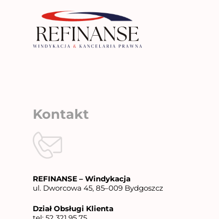
P
r
z
e
j
d
ź
d
o
t
r
Kontakt
e
ś
c
i
REFINANSE – Windykacja
ul. Dworcowa 45, 85–009 Bydgoszcz
Dział Obsługi Klienta
tel:
52 321 95 75