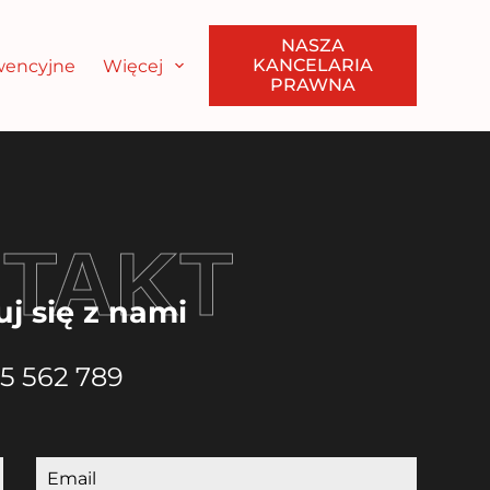
NASZA
KANCELARIA
ewencyjne
Więcej
PRAWNA
TAKT
j się z nami
5 562 789