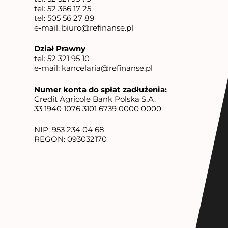
tel:
52 366 17 25
tel:
505 56 27 89
e‑mail:
biuro@refinanse.pl
Dział Prawny
tel:
52 321 95 10
e‑mail:
kancelaria@refinanse.pl
Numer konta do spłat zadłużenia:
Credit Agricole Bank Polska S.A.
33 1940 1076 3101 6739 0000 0000
NIP: 953 234 04 68
REGON: 093032170