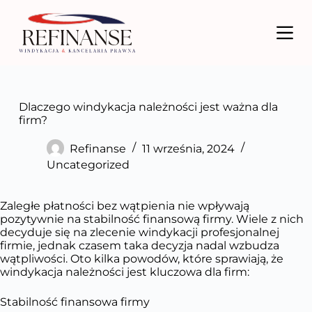
P
r
z
e
j
d
ź
d
Dlaczego windykacja należności jest ważna dla
o
firm?
t
r
Refinanse
11 września, 2024
e
Uncategorized
ś
c
i
Zaległe płatności bez wątpienia nie wpływają
pozytywnie na stabilność finansową firmy. Wiele z nich
decyduje się na zlecenie windykacji profesjonalnej
firmie, jednak czasem taka decyzja nadal wzbudza
wątpliwości. Oto kilka powodów, które sprawiają, że
windykacja należności jest kluczowa dla firm:
Stabilność finansowa firmy