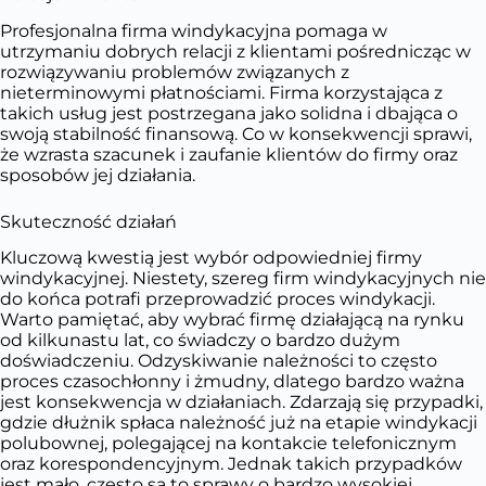
Profesjonalna firma windykacyjna pomaga w
utrzymaniu dobrych relacji z klientami pośrednicząc w
rozwiązywaniu problemów związanych z
nieterminowymi płatnościami. Firma korzystająca z
takich usług jest postrzegana jako solidna i dbająca o
swoją stabilność finansową. Co w konsekwencji sprawi,
że wzrasta szacunek i zaufanie klientów do firmy oraz
sposobów jej działania.
Skuteczność działań
Kluczową kwestią jest wybór odpowiedniej firmy
windykacyjnej. Niestety, szereg firm windykacyjnych nie
do końca potrafi przeprowadzić proces windykacji.
Warto pamiętać, aby wybrać firmę działającą na rynku
od kilkunastu lat, co świadczy o bardzo dużym
doświadczeniu. Odzyskiwanie należności to często
proces czasochłonny i żmudny, dlatego bardzo ważna
jest konsekwencja w działaniach. Zdarzają się przypadki,
gdzie dłużnik spłaca należność już na etapie windykacji
polubownej, polegającej na kontakcie telefonicznym
oraz korespondencyjnym. Jednak takich przypadków
jest mało, często są to sprawy o bardzo wysokiej