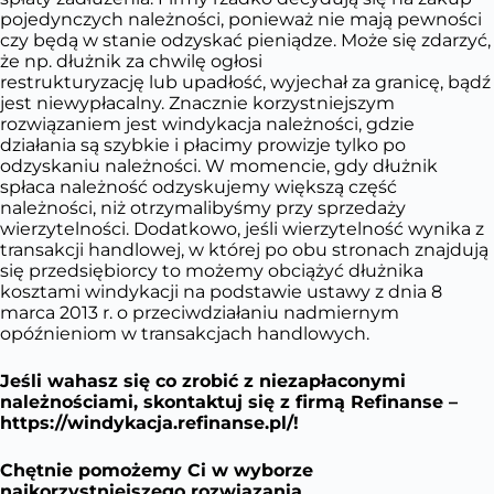
pojedynczych należności, ponieważ nie mają pewności
czy będą w stanie odzyskać pieniądze. Może się zdarzyć,
że np. dłużnik za chwilę ogłosi
restrukturyzację lub upadłość, wyjechał za granicę, bądź
jest niewypłacalny. Znacznie korzystniejszym
rozwiązaniem jest windykacja należności, gdzie
działania są szybkie i płacimy prowizje tylko po
odzyskaniu należności. W momencie, gdy dłużnik
spłaca należność odzyskujemy większą część
należności, niż otrzymalibyśmy przy sprzedaży
wierzytelności. Dodatkowo, jeśli wierzytelność wynika z
transakcji handlowej, w której po obu stronach znajdują
się przedsiębiorcy to możemy obciążyć dłużnika
kosztami windykacji na podstawie ustawy z dnia 8
marca 2013 r. o przeciwdziałaniu nadmiernym
opóźnieniom w transakcjach handlowych.
Jeśli wahasz się co zrobić z niezapłaconymi
należnościami, skontaktuj się z firmą Refinanse –
https://windykacja.refinanse.pl/
!
Chętnie pomożemy Ci w wyborze
najkorzystniejszego rozwiązania.