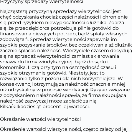
Przyczyny sprzedaży wierzytelności
Najczęstszą przyczyną sprzedaży wierzytelności jest
chęć odzyskania chociaż części należności i chronienie
się przed ryzykiem niewypłacalności dłużnika. Zdarza
się, że przedsiębiorca potrzebuje pilnie gotówki do
finansowania bieżących potrzeb, bądź spłaty własnych
zobowiązań. Sprzedaż wierzytelności zapewnia im
szybkie pozyskanie środków, bez oczekiwania aż dłużnik
zacznie spłacać należność. Wierzyciele czasem decydują
się na sprzedaż wierzytelności zamiast skierowania
sprawy do firmy windykacyjnej, bądź do sądu i
komornika. Liczą przy tym na oszczędność czasu i
szybkie otrzymanie gotówki. Niestety, jest to
rozwiązanie tylko z pozoru dla nich korzystniejsze. W
konsekwencji otrzymują za należność znacznie mniej
niż odzyskaliby w procesie windykacji. Ryzyko związane
z odzyskaniem należności sprawia, że firma skupująca
należność zazwyczaj może zapłacić za nią
kilka/kilkadziesiąt procent jej wartości.
Określanie wartości wierzytelności
Określenie wartości wierzytelności, często zależy od jej