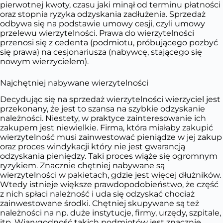
pierwotnej kwoty, czasu jaki minął od terminu płatności
oraz stopnia ryzyka odzyskania zadłużenia. Sprzedaż
odbywa się na podstawie umowy cesji, czyli umowy
przelewu wierzytelności. Prawa do wierzytelności
przenosi się z cedenta (podmiotu, próbującego pozbyć
się prawa) na cesjonariusza (nabywcę, stającego się
nowym wierzycielem).
Najchętniej nabywane wierzytelności
Decydując się na sprzedaż wierzytelności wierzyciel jest
przekonany, że jest to szansa na szybkie odzyskanie
należności. Niestety, w praktyce zainteresowanie ich
zakupem jest niewielkie. Firma, która miałaby zakupić
wierzytelność musi zainwestować pieniądze w jej zakup
oraz proces windykacji który nie jest gwarancją
odzyskania pieniędzy. Taki proces wiąże się ogromnym
ryzykiem. Znacznie chętniej nabywane są
wierzytelności w pakietach, gdzie jest więcej dłużników.
Wtedy istnieje większe prawdopodobieństwo, że część
z nich spłaci należność i uda się odzyskać chociaż
zainwestowane środki. Chętniej skupywane są też
należności na np. duże instytucje, firmy, urzędy, szpitale,
itp. Wiarygodność takich podmiotów jest znacznie