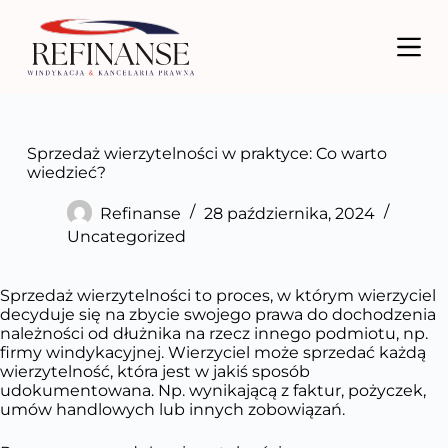
P
r
z
e
j
d
ź
d
Sprzedaż wierzytelności w praktyce: Co warto
o
wiedzieć?
t
r
Refinanse
28 października, 2024
e
Uncategorized
ś
c
i
Sprzedaż wierzytelności to proces, w którym wierzyciel
decyduje się na zbycie swojego prawa do dochodzenia
należności od dłużnika na rzecz innego podmiotu, np.
firmy windykacyjnej. Wierzyciel może sprzedać każdą
wierzytelność, która jest w jakiś sposób
udokumentowana. Np. wynikającą z faktur, pożyczek,
umów handlowych lub innych zobowiązań.