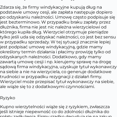
Zdarza się, że firmy windykacyjne kupują dług na
podstawie umowy cesji, ale zapłata następuje dopiero
po odzyskaniu należności. Umowę często podpisuje się
jest bezterminowo. W przypadku braku zapłaty przez
dłużnika, firma nie jest nic należna wierzycielowi od
którego kupiła dług. Wierzyciel otrzymuje pieniądze
tylko jeśli uda się odzyskać należności, co jest bez sensu
w przypadku sprzedaży. W tej sytuacji znacznie lepiej
jest podpisać umowę windykacyjną, gdzie mamy
określony termin działania i płacimy prowizję tylko od
odzyskanych należności. Dodatkowo, gdy mamy
zawartą umowę cesji i np. kierujemy sprawę na drogę
sądową firma windykacyjna, uzyskuje tytuł wykonawczy
na siebie a nie na wierzyciela, co generuje dodatkowe
trudności w przypadku rezygnacji z działań firmy.
Wierzyciel może przepisać tytuł wykonawczy na siebie,
ale wiąże się to z dodatkowymi czynnościami.
Ryzyko
Kupno wierzytelności wiąże się z ryzykiem, zwłaszcza
jeśli istnieje niepewność co do zdolności dłużnika do
spłaty zadłużenia. Firmy rzadko decydują się na zakup