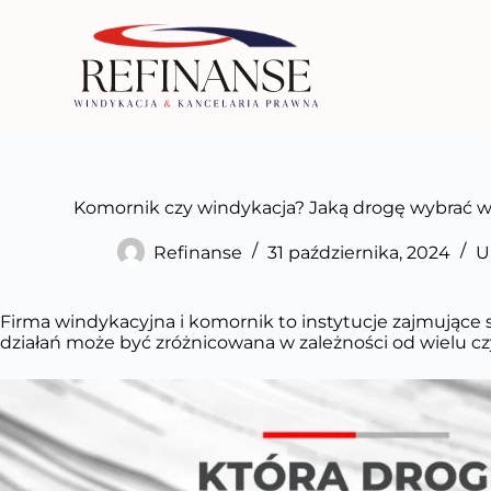
P
r
z
e
j
d
ź
d
o
Komornik czy windykacja? Jaką drogę wybrać 
t
r
e
Refinanse
31 października, 2024
U
ś
c
i
Firma windykacyjna i komornik to instytucje zajmujące 
działań może być zróżnicowana w zależności od wielu czy