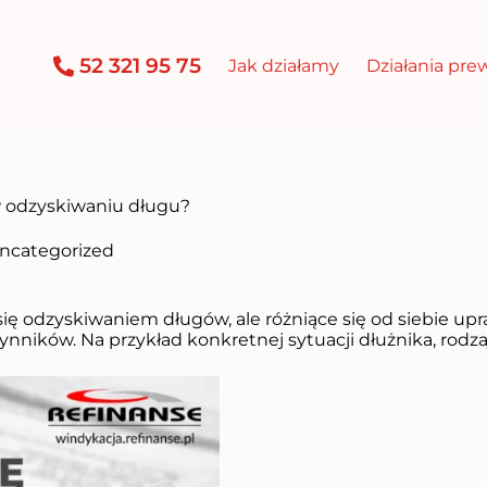
52 321 95 75
Jak działamy
Działania pr
w odzyskiwaniu długu?
ncategorized
się odzyskiwaniem długów, ale różniące się od siebie up
nników. Na przykład konkretnej sytuacji dłużnika, rodza