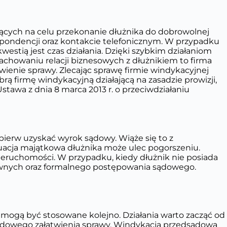
cych na celu przekonanie dłużnika do dobrowolnej
espondencji oraz kontakcie telefonicznym. W przypadku
estią jest czas działania. Dzięki szybkim działaniom
achowaniu relacji biznesowych z dłużnikiem to firma
wienie sprawy. Zlecając sprawę firmie windykacyjnej
firmę windykacyjną działającą na zasadzie prowizji,
stawa z dnia 8 marca 2013 r. o przeciwdziałaniu
ierw uzyskać wyrok sądowy. Wiąże się to z
acja majątkowa dłużnika może ulec pogorszeniu.
eruchomości. W przypadku, kiedy dłużnik nie posiada
rawnych oraz formalnego postępowania sądowego.
a mogą być stosowane kolejno. Działania warto zacząć od
godowego załatwienia sprawy. Windykacja przedsądowa