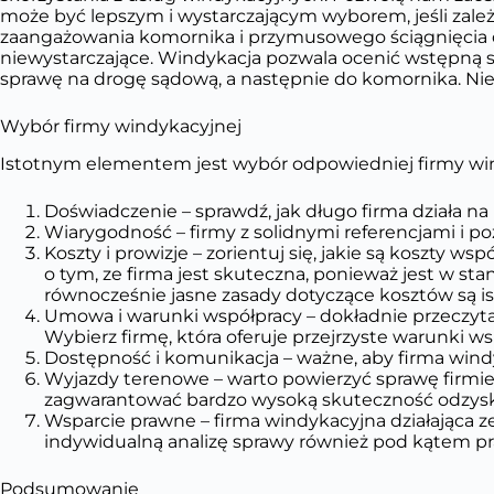
może być lepszym i wystarczającym wyborem, jeśli zależ
zaangażowania komornika i przymusowego ściągnięcia d
niewystarczające. Windykacja pozwala ocenić wstępną s
sprawę na drogę sądową, a następnie do komornika. Nie
Wybór firmy windykacyjnej
Istotnym elementem jest wybór odpowiedniej firmy win
Doświadczenie – sprawdź, jak długo firma działa na
Wiarygodność – firmy z solidnymi referencjami i p
Koszty i prowizje – zorientuj się, jakie są koszty ws
o tym, ze firma jest skuteczna, ponieważ jest w sta
równocześnie jasne zasady dotyczące kosztów są is
Umowa i warunki współpracy – dokładnie przeczyta
Wybierz firmę, która oferuje przejrzyste warunki ws
Dostępność i komunikacja – ważne, aby firma wind
Wyjazdy terenowe – warto powierzyć sprawę firmie w
zagwarantować bardzo wysoką skuteczność odzyski
Wsparcie prawne – firma windykacyjna działająca 
indywidualną analizę sprawy również pod kątem pr
Podsumowanie