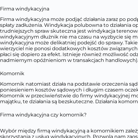
Firma windykacyjna
Firma windykacyjna może podjąć działania zaraz po po
spłaty zadłużenia. Windykacja polubowna to działania o
trudniejszych spraw skuteczna jest windykacja terenowa 
windykacyjnym dłużnik nie ma czasu na wyzbycie się maj
windykacyjna może delikatniej podejść do sprawy. Takie 
wierzyciel nie ponosi dodatkowych kosztów związanych 
płaci się dopiero za efekt. Istnieje również możliwość o
nadmiernym opóźnieniom w transakcjach handlowych)
Komornik
Komornik natomiast działa na podstawie orzeczenia sąd
poniesieniem kosztów sądowych i długim czasem oczeki
Komornik w przeciwieństwie do firmy windykacyjnej mo
majątku, te działania są bezskuteczne. Działania kom
Firma windykacyjna czy komornik?
Wybór między firmą windykacyjną a komornikiem zależy o
skorzystania z usług windykacyjnych. Pozwolą nam zao