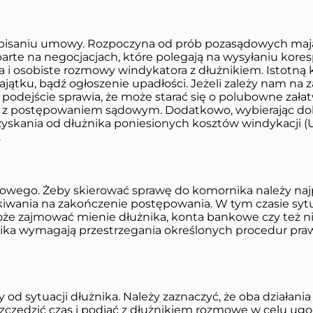
dpisaniu umowy. Rozpoczyna od prób pozasądowych mają
parte na negocjacjach, które polegają na wysyłaniu kor
i osobiste rozmowy windykatora z dłużnikiem. Istotną kw
ątku, bądź ogłoszenie upadłości. Jeżeli zależy nam na z
podejście sprawia, że może starać się o polubowne załat
z postępowaniem sądowym. Dodatkowo, wybierając dobrą 
dzyskania od dłużnika poniesionych kosztów windykacji (U
.
owego. Żeby skierować sprawę do komornika należy najp
wania na zakończenie postępowania. W tym czasie sytu
że zajmować mienie dłużnika, konta bankowe czy też ni
ornika wymagają przestrzegania określonych procedur p
d sytuacji dłużnika. Należy zaznaczyć, że oba działani
szczędzić czas i podjąć z dłużnikiem rozmowę w celu u