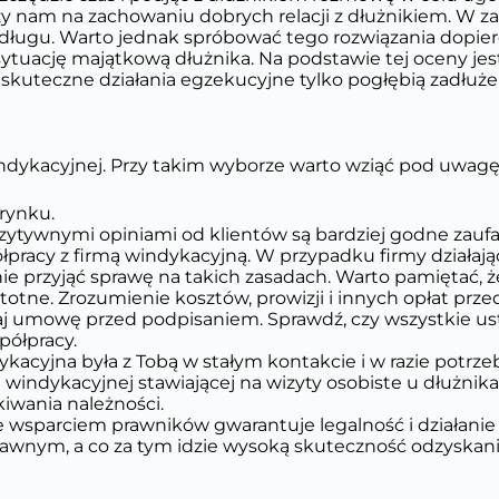
y nam na zachowaniu dobrych relacji z dłużnikiem. W za
ługu. Warto jednak spróbować tego rozwiązania dopiero
ytuację majątkową dłużnika. Na podstawie tej oceny jes
skuteczne działania egzekucyjne tylko pogłębią zadłuże
dykacyjnej. Przy takim wyborze warto wziąć pod uwagę
 rynku.
ozytywnymi opiniami od klientów są bardziej godne zaufa
półpracy z firmą windykacyjną. W przypadku firmy działając
nie przyjąć sprawę na takich zasadach. Warto pamiętać, że
totne. Zrozumienie kosztów, prowizji i innych opłat prz
j umowę przed podpisaniem. Sprawdź, czy wszystkie usta
półpracy.
ykacyjna była z Tobą w stałym kontakcie i w razie potr
indykacyjnej stawiającej na wizyty osobiste u dłużnika.
wania należności.
ze wsparciem prawników gwarantuje legalność i działan
awnym, a co za tym idzie wysoką skuteczność odzyskani