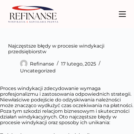
P
r
z
e
j
d
ź
d
Najczęstsze błędy w procesie windykacji
o
przedsiębiorstw
t
r
Refinanse
17 lutego, 2025
e
Uncategorized
ś
c
i
Proces windykacji zdecydowanie wymaga
profesjonalizmu i zastosowania odpowiednich strategii.
Niewłaściwe podejście do odzyskiwania należności
może znacząco wydłużyć czas oczekiwania na płatności.
Poza tym szkodzi relacjom biznesowym i skuteczności
działań windykacyjnych. Oto najczęstsze błędy w
procesie windykacji oraz sposoby ich unikania: