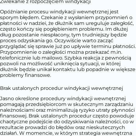
Zwlekanie z rozpoczęciem windykacji
Opóźnianie procesu windykacji wewnętrznej jest
sporym błędem. Czekanie z wysłaniem przypomnień o
płatności w nadziei, że dłużnik sam ureguluje zaległość,
często kończy się pogłębieniem problemu. Im dłużej
dług pozostanie niespłacony, tym trudniejszy będzie
proces odzyskania go. Oczywiście warto zacząć
przyglądać się sprawie już po upływie terminu płatności.
Przypomnienie o zaległości można przekazać m.in.
telefonicznie lub mailowo. Szybka reakcja z pewnością
pozwoli na możliwość uniknięcia sytuacji, w której
dłużnik będzie unikał kontaktu lub popadnie w większe
problemy finansowe.
Brak ustalonych procedur windykacji wewnętrznej
Jasno określone procedury windykacji wewnętrznej
pomagają przedsiębiorcom w skutecznym zarządzaniu
należnościami oraz minimalizują ryzyko utraty płynności
finansowej. Brak ustalonych procedur często powoduje
chaotyczne podejście do odzyskiwania należności, co w
rezultacie prowadzi do błędów oraz nieskutecznych
działań. W momencie, w którym strategia wewnętrzna