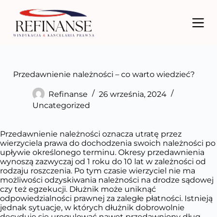
P
r
z
e
j
d
ź
d
Przedawnienie należności – co warto wiedzieć?
o
t
Refinanse
26 września, 2024
r
Uncategorized
e
ś
c
Przedawnienie należności oznacza utratę przez
i
wierzyciela prawa do dochodzenia swoich należności po
upływie określonego terminu. Okresy przedawnienia
wynoszą zazwyczaj od 1 roku do 10 lat w zależności od
rodzaju roszczenia. Po tym czasie wierzyciel nie ma
możliwości odzyskiwania należności na drodze sądowej
czy też egzekucji. Dłużnik może uniknąć
odpowiedzialności prawnej za zaległe płatności. Istnieją
jednak sytuacje, w których dłużnik dobrowolnie
decyduje się uregulować nawet przedawniony dług.