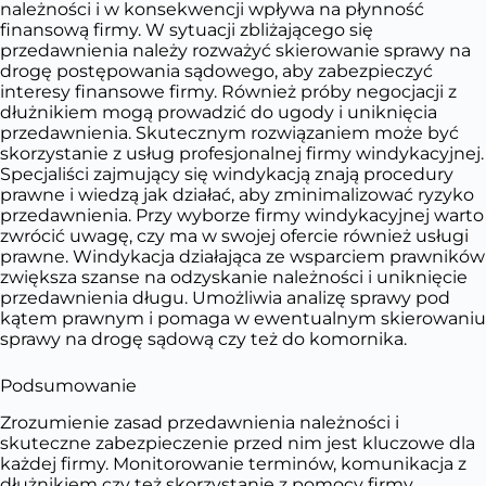
należności i w konsekwencji wpływa na płynność
finansową firmy. W sytuacji zbliżającego się
przedawnienia należy rozważyć skierowanie sprawy na
drogę postępowania sądowego, aby zabezpieczyć
interesy finansowe firmy. Również próby negocjacji z
dłużnikiem mogą prowadzić do ugody i uniknięcia
przedawnienia. Skutecznym rozwiązaniem może być
skorzystanie z usług profesjonalnej firmy windykacyjnej.
Specjaliści zajmujący się windykacją znają procedury
prawne i wiedzą jak działać, aby zminimalizować ryzyko
przedawnienia. Przy wyborze firmy windykacyjnej warto
zwrócić uwagę, czy ma w swojej ofercie również usługi
prawne. Windykacja działająca ze wsparciem prawników
zwiększa szanse na odzyskanie należności i uniknięcie
przedawnienia długu. Umożliwia analizę sprawy pod
kątem prawnym i pomaga w ewentualnym skierowaniu
sprawy na drogę sądową czy też do komornika.
Podsumowanie
Zrozumienie zasad przedawnienia należności i
skuteczne zabezpieczenie przed nim jest kluczowe dla
każdej firmy. Monitorowanie terminów, komunikacja z
dłużnikiem czy też skorzystanie z pomocy firmy